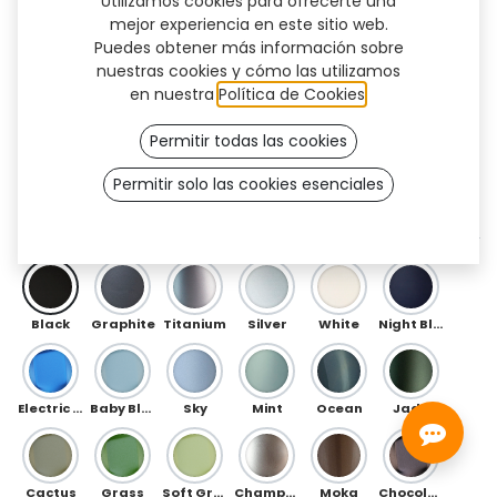
Utilizamos cookies para ofrecerte una
mejor experiencia en este sitio web.
Puedes obtener más información sobre
nuestras cookies y cómo las utilizamos
en nuestra
Política de Cookies
.
Permitir todas las cookies
Permitir solo las cookies esenciales
Next (TF)
DELANTERO
Black
Graphite
Titanium
Silver
White
Night Blue
Electric Blue
Baby Blue
Sky
Mint
Ocean
Jade
Cactus
Grass
Soft Green
Champagne
Moka
Chocolate