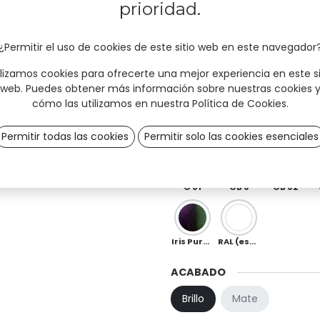
prioridad.
Sky
Mint
Ocean
¿Permitir el uso de cookies de este sitio web en este navegador
ilizamos cookies para ofrecerte una mejor experiencia en este si
Moka
Chocolate
Copper
web. Puedes obtener más información sobre nuestras cookies 
cómo las utilizamos en nuestra
Política de Cookies
.
Red
Orange
Peach
Permitir todas las cookies
Permitir solo las cookies esenciales
Ö 01
OB 0
OB 02
Iris Purple-Green (especial)
RAL (especial)
ACABADO
Brillo
Mate