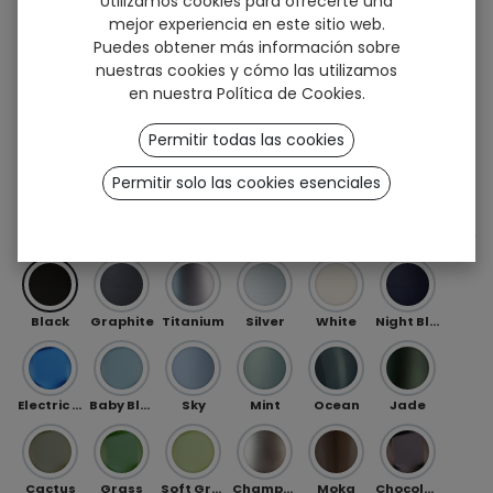
Utilizamos cookies para ofrecerte una
mejor experiencia en este sitio web.
Puedes obtener más información sobre
nuestras cookies y cómo las utilizamos
en nuestra
Política de Cookies
.
Permitir todas las cookies
Sign up
Permitir solo las cookies esenciales
Floral (TT)
DELANTERO
Black
Graphite
Titanium
Silver
White
Night Blue
Electric Blue
Baby Blue
Sky
Mint
Ocean
Jade
Cactus
Grass
Soft Green
Champagne
Moka
Chocolate