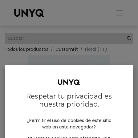
Todos los productos
CustomFit
Floral (TT)
×
Stay connected!
We innovate, appear, listen and share – often. Let’s
Respetar tu privacidad es
keep in touch! Subscribe to our emails and don’t miss
nuestra prioridad.
our news, product launches and #unyqer stories!
¿Permitir el uso de cookies de este sitio
I am
*
web en este navegador?
Professional (B2B)
User (B2C)