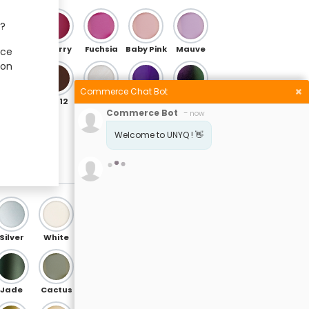
 ?
Rosegold
Cherry
Fuchsia
Baby Pink
Mauve
 ce
ion
Commerce Chat Bot
OB 04
OB 12
Nacar (spécial)
Violet (spécial)
Iris Blue-Purple (spécial)
Commerce Bot
-
now
Welcome to UNYQ ! 👋
Silver
White
Night Blue
Electric Blue
Baby Blue
Jade
Cactus
Grass
Soft Green
Champagne