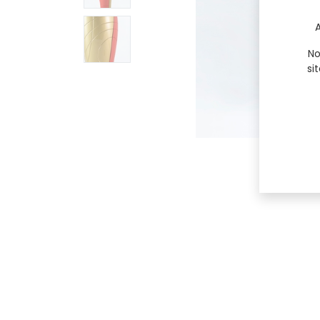
A
No
si