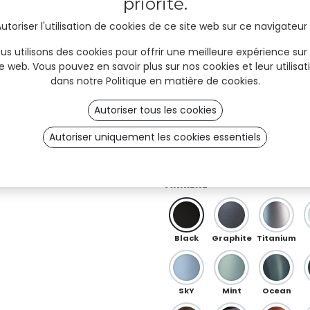
priorité.
utoriser l'utilisation de cookies de ce site web sur ce navigateur
Red
Orange
Peach
us utilisons des cookies pour offrir une meilleure expérience sur
te web. Vous pouvez en savoir plus sur nos cookies et leur utilisat
dans notre
Politique en matière de cookies
.
Ö 01
OB 0
OB 02
Autoriser tous les cookies
Autoriser uniquement les cookies essentiels
Iris Purple-Green (spécial)
RAL (spéciale)
ARRIÈRE
Black
Graphite
Titanium
SkY
Mint
Ocean