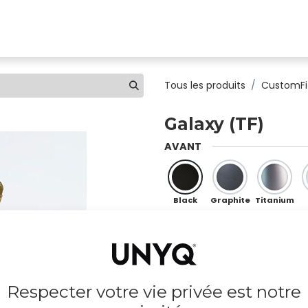
uvez une clinique
Boutique
Pour les professionnels
Tous les produits
CustomFi
Galaxy (TF)
AVANT
Black
Graphite
Titanium
Sky
Mint
Ocean
Respecter votre vie privée est notre
Moka
Chocolate
Copper