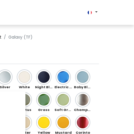
Enterprise
t
Galaxy (TF)
Silver
White
Night Blue
Electric Blue
Baby Blue
Jade
Cactus
Grass
Soft Green
Champagne
Gold
Butter
Yellow
Mustard
Corinto