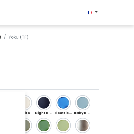
Enterprise
t
Yoku (TF)
S
Silver
White
Night Blue
Electric Blue
Baby Blue