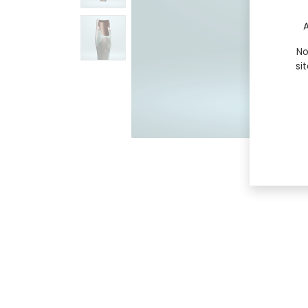
A
No
si