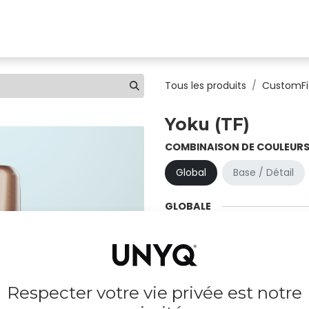
uvez une clinique
Boutique
Pour les professionnels
Tous les produits
CustomFi
Yoku (TF)
COMBINAISON DE COULEUR
Global
Base / Détail
GLOBALE
Black
Grpahite
Titanium
Respecter votre vie privée est notre