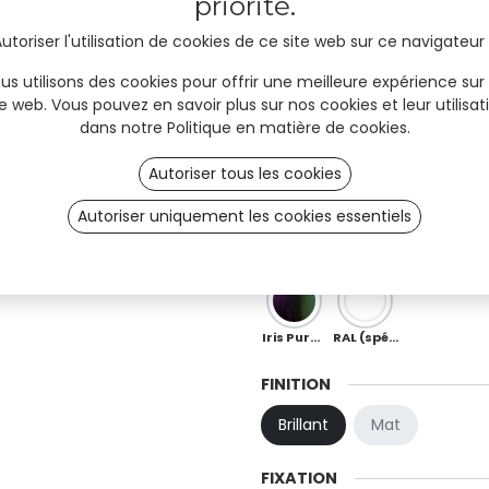
priorité.
Sky
Mint
Ocean
utoriser l'utilisation de cookies de ce site web sur ce navigateur
us utilisons des cookies pour offrir une meilleure expérience sur
Moka
Chocolate
Copper
te web. Vous pouvez en savoir plus sur nos cookies et leur utilisat
dans notre
Politique en matière de cookies
.
Autoriser tous les cookies
Red
Orange
Peach
Autoriser uniquement les cookies essentiels
Ö 01
OB 0
OB 02
Iris Purple-Green (spécial)
RAL (spécial)
FINITION
Brillant
Mat
FIXATION