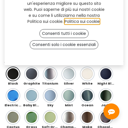
un'esperienza migliore su questo sito
web. Puoi saperne di più sui nostri cookie
e su come li utilizziamo nella nostra
Politica sui cookie.
Politica sui cookie
.
Consenti tutti i cookie
Consenti solo i cookie essenziali
Floral (TT)
ANTERIORE
Black
Graphite
Titanium
Silver
White
Night Blue
Electric Blue
Baby Blue
Sky
Mint
Ocean
Jade
Cactus
Grass
Soft Green
Champagne
Moka
Chocolate