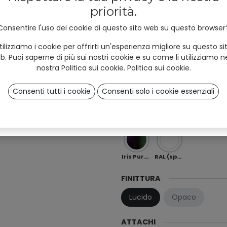
and #unyqer stories!
Sky
Mint
Ocean
priorità.
I am
Professional
User
Consentire l'uso dei cookie di questo sito web su questo browser
*
(B2B)
(B2C)
Moka
Chocolate
Copper
tilizziamo i cookie per offrirti un'esperienza migliore su questo si
b. Puoi saperne di più sui nostri cookie e su come li utilizziamo ne
nostra Politica sui cookie.
Politica sui cookie
.
Red
Orange
Peach
Consenti tutti i cookie
Consenti solo i cookie essenziali
Sign up
Ö 01
OB 0
OB 02
Iris Purple-Green (speciale)
RAL (speciale)
FINITTURA
Lucido
Opaco
ATTACHI