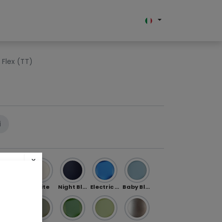
hi siamo
Flex (TT)
i
×
Silver
White
Night Blue
Electric Blue
Baby Blue
h!
es