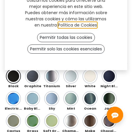
Utilizamos cookies para ofrecerte una
mejor experiencia en este sitio web.
Puedes obtener más información sobre
nuestras cookies y cómo las utilizamos
en nuestra
Política de Cookies
.
Permitir todas las cookies
Permitir solo las cookies esenciales
Galaxy (TF)
DELANTERO
Black
Graphite
Titanium
Silver
White
Night Blue
Electric Blue
Baby Blue
Sky
Mint
Ocean
Jade
Cactus
Grass
Soft Green
Champagne
Moka
Chocolate