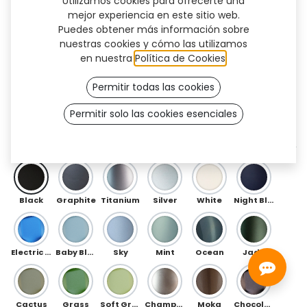
Utilizamos cookies para ofrecerte una
mejor experiencia en este sitio web.
Puedes obtener más información sobre
nuestras cookies y cómo las utilizamos
en nuestra
Política de Cookies
.
Permitir todas las cookies
Permitir solo las cookies esenciales
Rako (TF)
DELANTERO
Black
Graphite
Titanium
Silver
White
Night Blue
Electric Blue
Baby Blue
Sky
Mint
Ocean
Jade
Cactus
Grass
Soft Green
Champagne
Moka
Chocolate