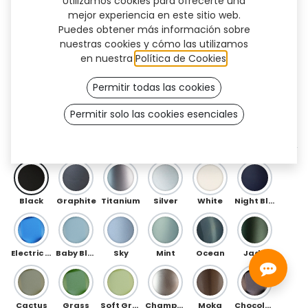
Utilizamos cookies para ofrecerte una
mejor experiencia en este sitio web.
Puedes obtener más información sobre
nuestras cookies y cómo las utilizamos
en nuestra
Política de Cookies
.
Permitir todas las cookies
Permitir solo las cookies esenciales
Rako (TT)
DELANTERO
Black
Graphite
Titanium
Silver
White
Night Blue
Electric Blue
Baby Blue
Sky
Mint
Ocean
Jade
Cactus
Grass
Soft Green
Champagne
Moka
Chocolate