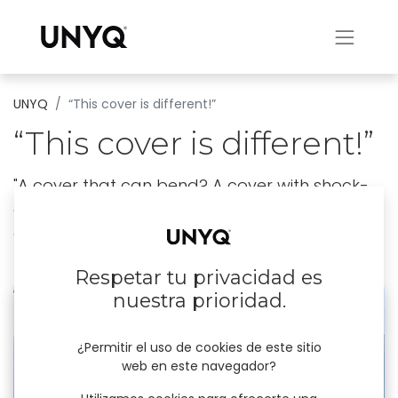
UNYQ
“This cover is different!”
“This cover is different!”
"A cover that can bend? A cover with shock-
absorbing paint? This was the stuff of
dreams!"
21 de diciembre de 2023
por
UNYQ
Respetar tu privacidad es
nuestra prioridad.
¿Permitir el uso de cookies de este sitio
web en este navegador?