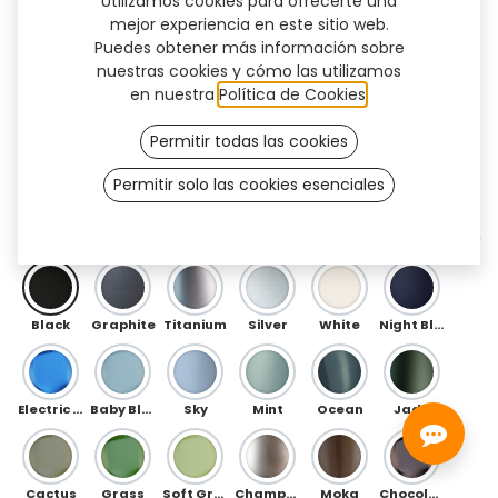
Utilizamos cookies para ofrecerte una
mejor experiencia en este sitio web.
Puedes obtener más información sobre
nuestras cookies y cómo las utilizamos
en nuestra
Política de Cookies
.
Permitir todas las cookies
Permitir solo las cookies esenciales
U (TF)
DELANTERO
Black
Graphite
Titanium
Silver
White
Night Blue
Electric Blue
Baby Blue
Sky
Mint
Ocean
Jade
Cactus
Grass
Soft Green
Champagne
Moka
Chocolate