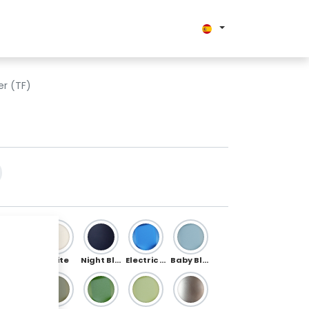
er (TF)
Silver
White
Night Blue
Electric Blue
Baby Blue