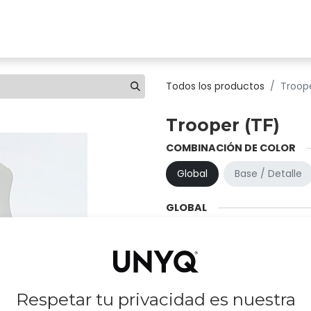
ones
Clínicas
Tienda
Comprar
Conócenos
Todos los productos
Troop
Trooper (TF)
COMBINACIÓN DE COLOR
Global
Base / Detalle
GLOBAL
Black
Graphite
Titanium
Respetar tu privacidad es nuestra