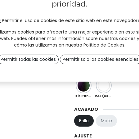
prioridad.
Sky
Mint
Ocean
¿Permitir el uso de cookies de este sitio web en este navegador
Moka
Chocolate
Copper
ilizamos cookies para ofrecerte una mejor experiencia en este si
web. Puedes obtener más información sobre nuestras cookies 
cómo las utilizamos en nuestra
Política de Cookies
.
Red
Orange
Peach
Permitir todas las cookies
Permitir solo las cookies esenciales
Ö 01
OB 0
OB 02
Iris Purple-Green (especial)
RAL (especial)
ACABADO
Brillo
Mate
AJUSTE