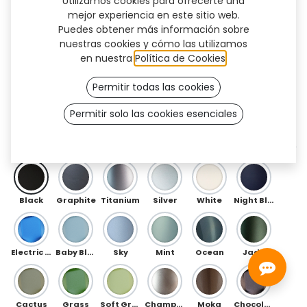
Utilizamos cookies para ofrecerte una
mejor experiencia en este sitio web.
Puedes obtener más información sobre
nuestras cookies y cómo las utilizamos
en nuestra
Política de Cookies
.
Permitir todas las cookies
Permitir solo las cookies esenciales
Floral (TT)
DELANTERO
Black
Graphite
Titanium
Silver
White
Night Blue
Electric Blue
Baby Blue
Sky
Mint
Ocean
Jade
Cactus
Grass
Soft Green
Champagne
Moka
Chocolate