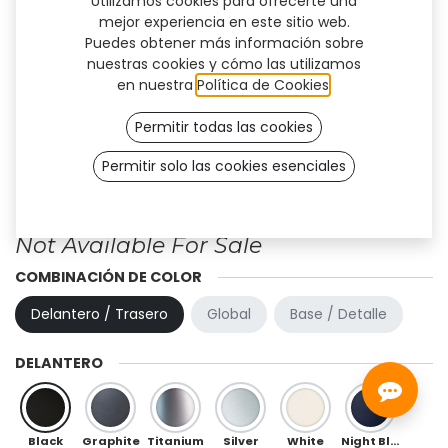
Utilizamos cookies para ofrecerte una
mejor experiencia en este sitio web.
Puedes obtener más información sobre
nuestras cookies y cómo las utilizamos
en nuestra
Política de Cookies
.
Permitir todas las cookies
Permitir solo las cookies esenciales
Diseño personalizado - Flex
(TT)
Not Available For Sale
COMBINACIÓN DE COLOR
Delantero / Trasero
Global
Base / Detalle
DELANTERO
Black
Graphite
Titanium
Silver
White
Night Blue