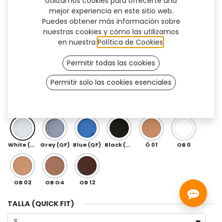
Utilizamos cookies para ofrecerte una
mejor experiencia en este sitio web.
Puedes obtener más información sobre
nuestras cookies y cómo las utilizamos
en nuestra
Política de Cookies
.
Permitir todas las cookies
Permitir solo las cookies esenciales
QuickFit (Rheo-XC)
COLOR QUICKFIT
White (QF)
Grey (QF)
Blue (QF)
Black (QF)
Ö 01
OB 0
OB 02
OB O4
OB 12
TALLA (QUICK FIT)