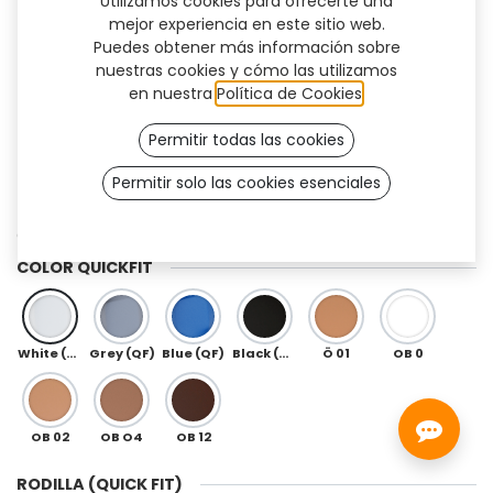
Utilizamos cookies para ofrecerte una
mejor experiencia en este sitio web.
Puedes obtener más información sobre
nuestras cookies y cómo las utilizamos
en nuestra
Política de Cookies
.
Permitir todas las cookies
Permitir solo las cookies esenciales
QuickFit+ (3R80)
Cover estándar
COLOR QUICKFIT
White (QF)
Grey (QF)
Blue (QF)
Black (QF)
Ö 01
OB 0
OB 02
OB O4
OB 12
RODILLA (QUICK FIT)