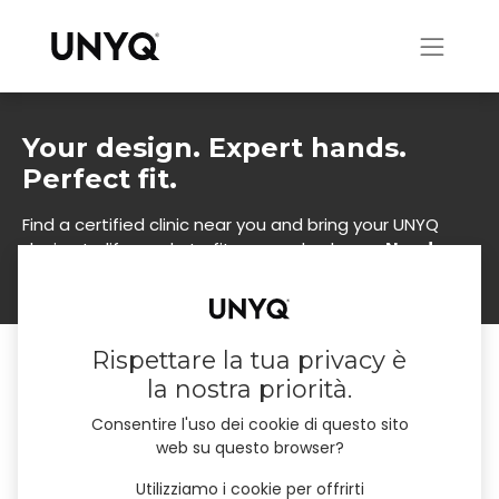
Your design. Expert hands.
Perfect fit.
Find a certified clinic near you and bring your UNYQ
design to life made to fit you, and only you.
Need a
hand? Scroll down and we'll find it together.
Rispettare la tua privacy è
Find your clinic
la nostra priorità.
Consentire l'uso dei cookie di questo sito
web su questo browser?
Utilizziamo i cookie per offrirti