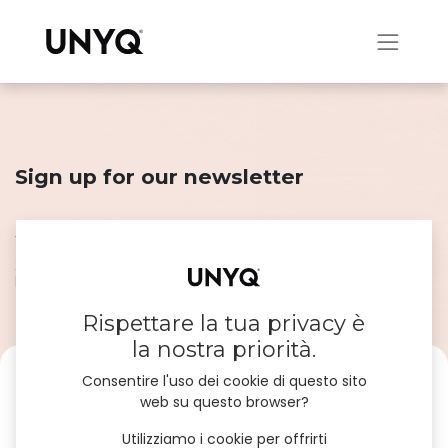
Sign up for our newsletter
We innovate, appear, listen and share. Let’s keep in touch!
Subscribe to our emails and don’t miss our news, product
launches and #unyqer stories!
Rispettare la tua privacy è
la nostra priorità.
Consentire l'uso dei cookie di questo sito
web su questo browser?
I am
*
Professional (B2B)
Utilizziamo i cookie per offrirti