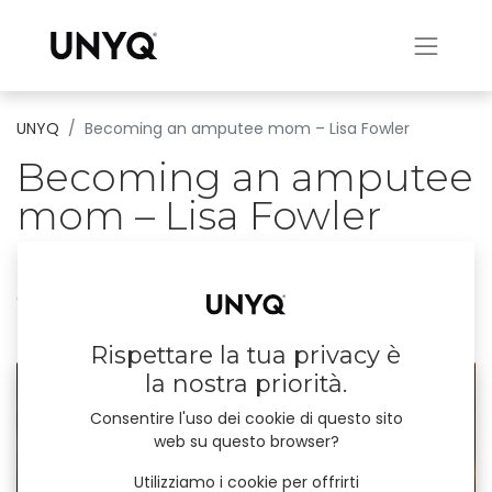
UNYQ
Becoming an amputee mom – Lisa Fowler
Becoming an amputee
mom – Lisa Fowler
Lisa Fowler, a UNYQer mom Becoming an
amputee mom is a challenging experience
21 dicembre 2023
di
UNYQ
Rispettare la tua privacy è
la nostra priorità.
Consentire l'uso dei cookie di questo sito
web su questo browser?
Utilizziamo i cookie per offrirti