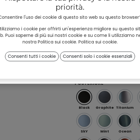
and #unyqer stories!
priorità.
I am
Professional
User
Consentire l'uso dei cookie di questo sito web su questo browser
*
Red
Orange
Peach
(B2B)
(B2C)
tilizziamo i cookie per offrirti un'esperienza migliore su questo si
b. Puoi saperne di più sui nostri cookie e su come li utilizziamo ne
nostra Politica sui cookie.
Politica sui cookie
.
Ö 01
OB 0
OB 02
Consenti tutti i cookie
Consenti solo i cookie essenziali
Sign up
Iris Purple-Green (speciale)
RAL (speciale)
POSTERIORE
Black
Graphite
Titanium
SkY
Mint
Ocean