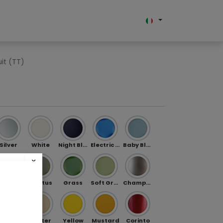
hi siamo
uit (TT)
Silver
White
Night Blue
Electric Blue
Baby Blue
×
Jade
Cactus
Grass
Soft Green
Champagne
h!
es
Gold
Butter
Yellow
Mustard
Corinto