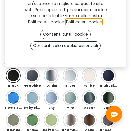
un'esperienza migliore su questo sito
web. Puoi saperne di più sui nostri cookie
e su come li utilizziamo nella nostra
Politica sui cookie.
Politica sui cookie
.
Consenti tutti i cookie
Consenti solo i cookie essenziali
Circuit (OneFit)
ANTERIORE
Black
Graphite
Titanium
Silver
White
Night Blue
Electric Blue
Baby Blue
Sky
Mint
Ocean
Jade
Cactus
Grass
Soft Green
Champagne
Moka
Chocolate