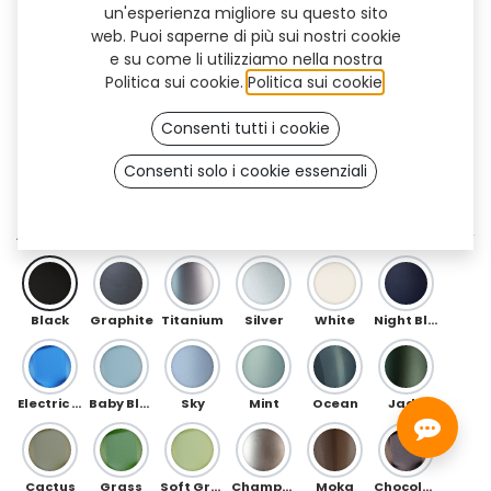
un'esperienza migliore su questo sito
web. Puoi saperne di più sui nostri cookie
e su come li utilizziamo nella nostra
Politica sui cookie.
Politica sui cookie
.
Consenti tutti i cookie
Consenti solo i cookie essenziali
Flow Flex (OneFit)
ANTERIORE
Black
Graphite
Titanium
Silver
White
Night Blue
Electric Blue
Baby Blue
Sky
Mint
Ocean
Jade
Cactus
Grass
Soft Green
Champagne
Moka
Chocolate