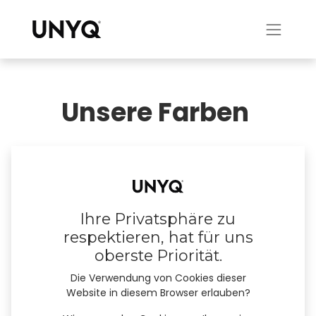
Unsere Farben
Farben für jeden Geschmack! Mehr als 40 Farben
zur Auswahl und unzählige
Kombinationsmöglichkeiten, mit matter oder
Ihre Privatsphäre zu
glänzender Oberfläche – ganz nach Ihrem
respektieren, hat für uns
Geschmack. Prüfen Sie bei jedem Design die
oberste Priorität.
verfügbaren Farben!
Die Verwendung von Cookies dieser
⚠️ Wir geben unser Bestes, um unsere Farbkarte
Website in diesem Browser erlauben?
originalgetreu wiederzugeben. Digitalbilder können jedoch