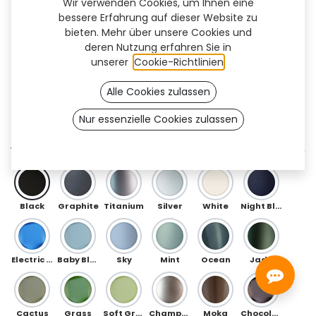
Wir verwenden Cookies, um Ihnen eine
bessere Erfahrung auf dieser Website zu
bieten. Mehr über unsere Cookies und
deren Nutzung erfahren Sie in
unserer
Cookie-Richtlinien
.
Alle Cookies zulassen
Nur essenzielle Cookies zulassen
Next Flex (TF)
VORDERSEITE
Black
Graphite
Titanium
Silver
White
Night Blue
Electric Blue
Baby Blue
Sky
Mint
Ocean
Jade
Cactus
Grass
Soft Green
Champagne
Moka
Chocolate