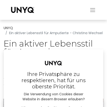
UNYQ
Ein aktiver Lebensstil für Amputierte - Christina Wechsel
Ein aktiver Lebensstil
für Amputierte -
Christina Wechsel
From my own experience I can report that
Ihre Privatsphäre zu
despite amputation you can find wholeness
respektieren, hat für uns
and that our possibilities are limitless.
oberste Priorität.
22. Dezember 2023
durch
UNYQ
Die Verwendung von Cookies dieser
Website in diesem Browser erlauben?