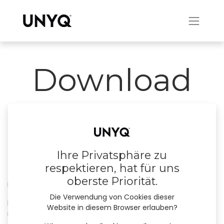
Download
the brochure
Ihre Privatsphäre zu
respektieren, hat für uns
oberste Priorität.
Discover all our
designs
,
colours
and
shapes
.
Die Verwendung von Cookies dieser
Please use the form below to download our catalogue, no
Website in diesem Browser erlauben?
registration required!