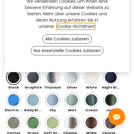
Wir verwenden Cookies, um Ihnen eine
bessere Erfahrung auf dieser Website zu
bieten. Mehr über unsere Cookies und
deren Nutzung erfahren Sie in
unserer
Cookie-Richtlinien
.
Alle Cookies zulassen
Nur essenzielle Cookies zulassen
Rako (TT)
VORDERSEITE
Black
Graphite
Titanium
Silver
White
Night Blue
Electric Blue
Baby Blue
Sky
Mint
Ocean
Jade
Cactus
Grass
Soft Green
Champagne
Moka
Chocolate