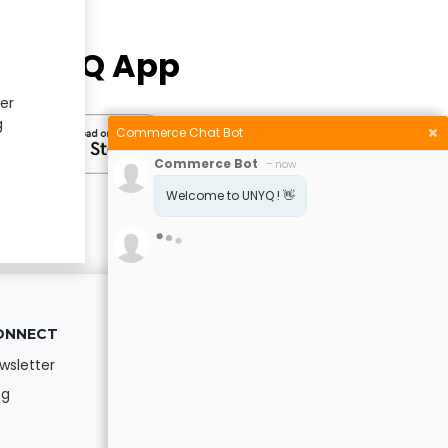
he UNYQ App
er
g
Commerce Chat Bot
Commerce Bot
-
now
Welcome to UNYQ ! 👋
ONNECT
FOLLOW US
Instagram
wsletter
og
Facebook
LinkedIn