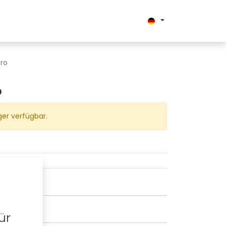
uns
tro
o
ger verfügbar.
ür