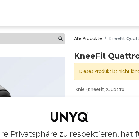
s
Orthopädie suchen
Shop
Bestellung
Über 
Alle Produkte
KneeFit Quat
KneeFit Quattr
Dieses Produkt ist nicht län
Knie (KneeFit)
:
Quattro
Oberflächen
:
Satiniert
Delivery Time:
2 weeks
hre Privatsphäre zu respektieren, hat f