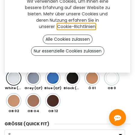
Wir verwenden Cookies, um Ihnen eine
bessere Erfahrung auf dieser Website zu
bieten. Mehr über unsere Cookies und
deren Nutzung erfahren Sie in
unserer
Cookie-Richtlinien
.
Alle Cookies zulassen
Nur essenzielle Cookies zulassen
QuickFit (3R80)
FARBEN QUICKFIT
White (QF)
Grey (QF)
Blue (QF)
Black (QF)
Ö 01
OB 0
OB 02
OB O4
OB 12
GRÖSSE (QUICK FIT)