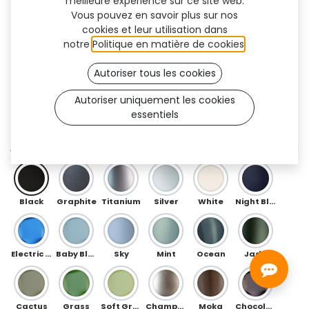
meilleure expérience sur ce site web.
Vous pouvez en savoir plus sur nos
cookies et leur utilisation dans
notre
Politique en matière de cookies
.
Autoriser tous les cookies
Autoriser uniquement les cookies
essentiels
U Flex (TT)
AVANT
Black
Graphite
Titanium
Silver
White
Night Blue
Electric Blue
Baby Blue
Sky
Mint
Ocean
Jade
Cactus
Grass
Soft Green
Champagne
Moka
Chocolate