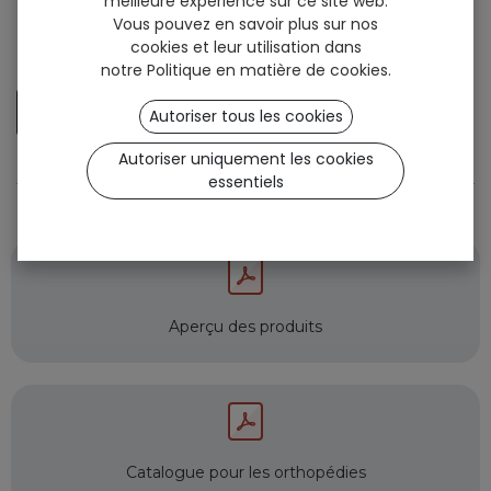
meilleure expérience sur ce site web.
Vous pouvez en savoir plus sur nos
cookies et leur utilisation dans
notre
Politique en matière de cookies
.
QuickFit
Général
CustomFit
OneFit
Autoriser tous les cookies
QuickFit+
Support et garantie
Autoriser uniquement les cookies
Sign up
essentiels
Aperçu des produits
Catalogue pour les orthopédies