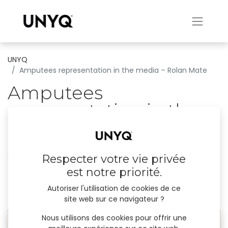
UNYQ
Amputees representation in the media – Rolan Mate
Amputees
representation in the
media – Rolan Mate
Amputees shouldn’t be underrepresented in
Respecter votre vie privée
the media Roland Mate is a famous TV
est notre priorité.
presenter, speaker and model from Hungary.
Autoriser l'utilisation de cookies de ce
site web sur ce navigateur ?
22 décembre 2023
par
UNYQ
Nous utilisons des cookies pour offrir une