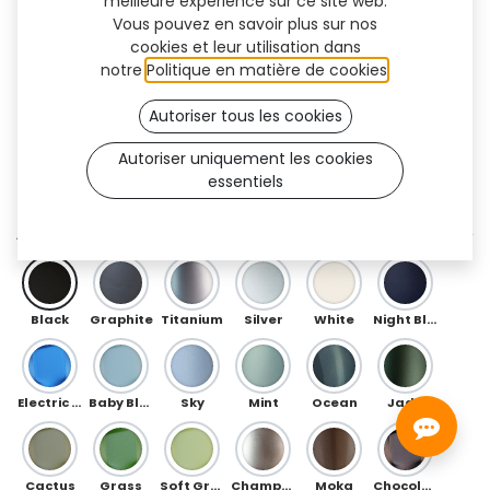
meilleure expérience sur ce site web.
Vous pouvez en savoir plus sur nos
cookies et leur utilisation dans
notre
Politique en matière de cookies
.
Autoriser tous les cookies
Autoriser uniquement les cookies
essentiels
U (TT)
AVANT
Black
Graphite
Titanium
Silver
White
Night Blue
Electric Blue
Baby Blue
Sky
Mint
Ocean
Jade
Cactus
Grass
Soft Green
Champagne
Moka
Chocolate