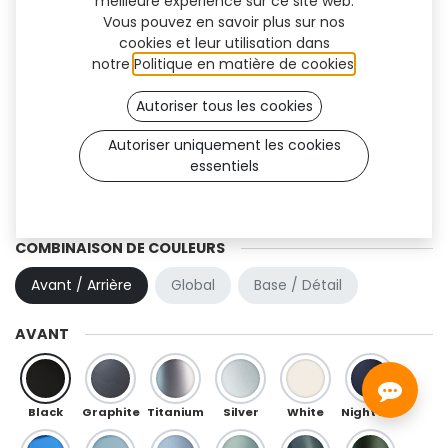
meilleure expérience sur ce site web.
Vous pouvez en savoir plus sur nos
cookies et leur utilisation dans
notre
Politique en matière de cookies
.
Autoriser tous les cookies
Autoriser uniquement les cookies
essentiels
Design personnalisé - Firm (TT)
Pas disponible à la vente
COMBINAISON DE COULEURS
Avant / Arrière
Global
Base / Détail
AVANT
Black
Graphite
Titanium
Silver
White
Night Blue