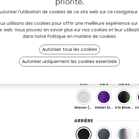
priorité.
utoriser l'utilisation de cookies de ce site web sur ce navigateur
Sky
Mint
Ocean
us utilisons des cookies pour offrir une meilleure expérience sur
te web. Vous pouvez en savoir plus sur nos cookies et leur utilisat
dans notre
Politique en matière de cookies
.
Moka
Chocolate
Copper
Autoriser tous les cookies
Red
Orange
Peach
Autoriser uniquement les cookies essentiels
Ö 01
OB 0
OB 02
Nacar (spécial)
Violet (spécial)
Iris Blue-Purple (spécial)
ARRIÈRE