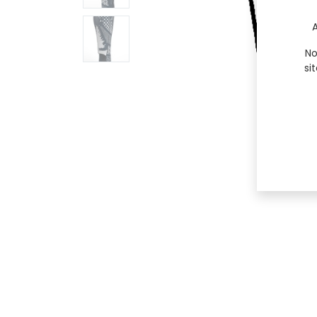
A
No
si