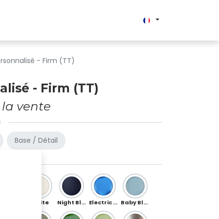
Enterprise
rsonnalisé - Firm (TT)
lisé - Firm (TT)
 la vente
S
Base / Détail
Silver
White
Night Blue
Electric Blue
Baby Blue