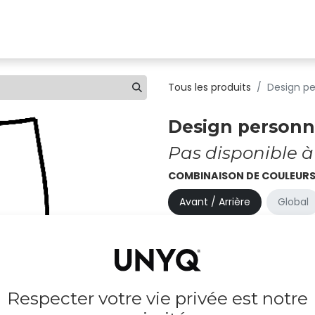
uvez une clinique
Boutique
Pour les professionnels
Tous les produits
Design pe
Design personna
Pas disponible à
COMBINAISON DE COULEUR
Avant / Arrière
Global
AVANT
Black
Graphite
Titanium
Respecter votre vie privée est notre