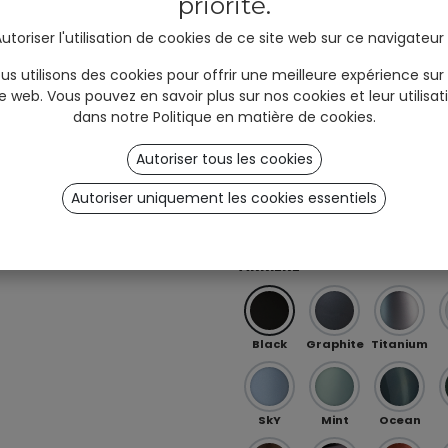
priorité.
and #unyqer stories!
utoriser l'utilisation de cookies de ce site web sur ce navigateur
I am
Professional
User
*
Red
Orange
Peach
us utilisons des cookies pour offrir une meilleure expérience sur
(B2B)
(B2C)
te web. Vous pouvez en savoir plus sur nos cookies et leur utilisat
dans notre
Politique en matière de cookies
.
Ö 01
OB 0
OB 02
Autoriser tous les cookies
Sign up
Autoriser uniquement les cookies essentiels
Iris Purple-Green (spécial)
RAL (spéciale)
ARRIÈRE
Black
Graphite
Titanium
SkY
Mint
Ocean