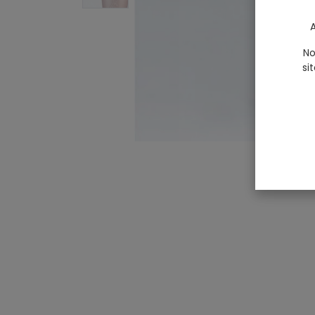
A
No
si