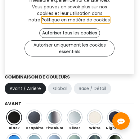
meilleure expérience sur ce site web.
Vous pouvez en savoir plus sur nos
cookies et leur utilisation dans
notre
Politique en matière de cookies
.
Autoriser tous les cookies
Autoriser uniquement les cookies
essentiels
Design personnalisé - Flex (TF)
Pas disponible à la vente
COMBINAISON DE COULEURS
Avant / Arrière
Global
Base / Détail
AVANT
Black
Graphite
Titanium
Silver
White
Night Blue