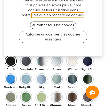
meilleure expérience sur ce site web.
Vous pouvez en savoir plus sur nos
cookies et leur utilisation dans
notre
Politique en matière de cookies
.
Autoriser tous les cookies
Autoriser uniquement les cookies
essentiels
Floral Flex (TT)
AVANT
Black
Graphite
Titanium
Silver
White
Night Blue
Electric Blue
Baby Blue
Sky
Mint
Ocean
Jade
Cactus
Grass
Soft Green
Champagne
Moka
Chocolate