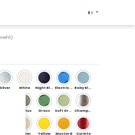
Enterprise
neFit)
Silver
White
Night Blue
Electric Blue
Baby Blue
Jade
Cactus
Grass
Soft Green
Champagne
Gold
Butter
Yellow
Mustard
Corinto