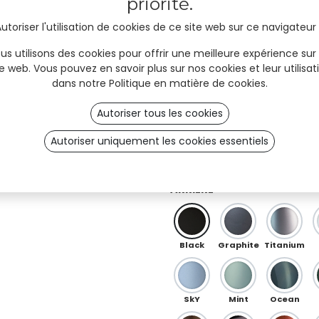
priorité.
utoriser l'utilisation de cookies de ce site web sur ce navigateur
Red
Orange
Peach
us utilisons des cookies pour offrir une meilleure expérience sur
te web. Vous pouvez en savoir plus sur nos cookies et leur utilisat
dans notre
Politique en matière de cookies
.
Ö 01
OB 0
OB 02
Autoriser tous les cookies
Autoriser uniquement les cookies essentiels
Nacar (spécial)
Violet (spécial)
Iris Blue-Purple (spécial)
ARRIÈRE
Black
Graphite
Titanium
SkY
Mint
Ocean