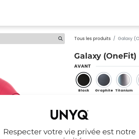
uvez une clinique
Boutique
Pour les professionnels
Tous les produits
Galaxy (O
Galaxy (OneFit)
AVANT
Black
Graphite
Titanium
Sky
Mint
Ocean
Respecter votre vie privée est notre
Moka
Chocolate
Copper