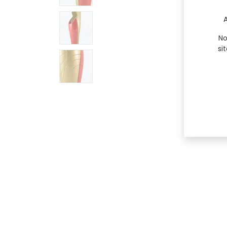
A
No
si