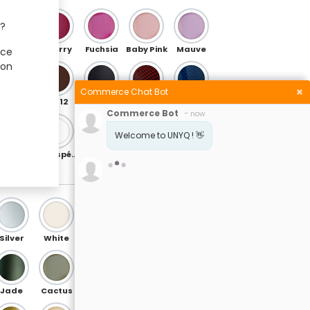
 ?
Rosegold
Cherry
Fuchsia
Baby Pink
Mauve
 ce
ion
Commerce Chat Bot
OB 04
OB 12
Carbon (spéciale)
Rosso Carbon (spéciale)
Blue Carbon (spécial)
Commerce Bot
-
now
Welcome to UNYQ ! 👋
Iris Purple-Green (spécial)
RAL (spéciale)
Silver
White
Night Blue
Electric Blue
Baby Blue
Jade
Cactus
Grass
Soft Green
Champagne