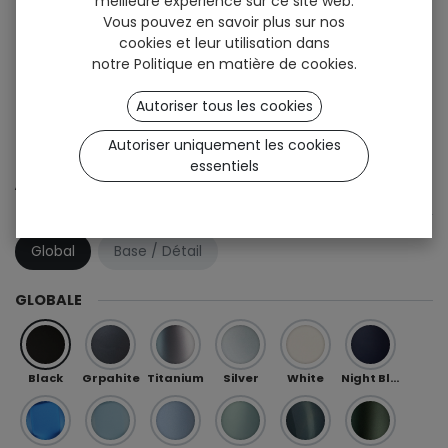
meilleure expérience sur ce site web.
Vous pouvez en savoir plus sur nos
cookies et leur utilisation dans
notre
Politique en matière de cookies
.
Autoriser tous les cookies
Autoriser uniquement les cookies
Sign up
essentiels
Athlon (OneFit)
COMBINAISON DE COULEURS
Global
Base / Détail
GLOBALE
Black
Grpahite
Titanium
Silver
White
Night Blue