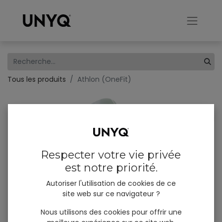
Tous les produits
Athlon (OneFit)
×
Stay connected!
We innovate, appear, listen and share – often. Let’s
Respecter votre vie privée
keep in touch! Subscribe to our emails and don’t miss
est notre priorité.
our news, product launches and #unyqer stories!
Autoriser l'utilisation de cookies de ce
site web sur ce navigateur ?
I am
*
Professional (B2B)
Nous utilisons des cookies pour offrir une
User (B2C)