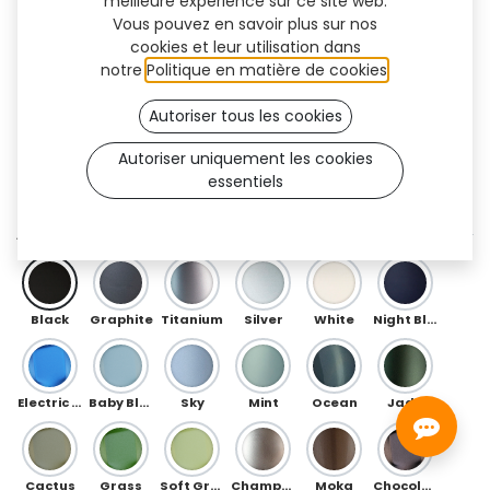
meilleure expérience sur ce site web.
Vous pouvez en savoir plus sur nos
cookies et leur utilisation dans
notre
Politique en matière de cookies
.
Autoriser tous les cookies
Autoriser uniquement les cookies
essentiels
Herringbone Flex (OneFit)
AVANT
Black
Graphite
Titanium
Silver
White
Night Blue
Electric Blue
Baby Blue
Sky
Mint
Ocean
Jade
Cactus
Grass
Soft Green
Champagne
Moka
Chocolate