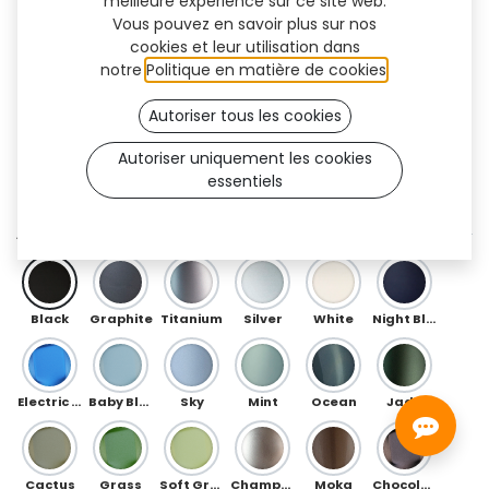
meilleure expérience sur ce site web.
Vous pouvez en savoir plus sur nos
cookies et leur utilisation dans
notre
Politique en matière de cookies
.
Autoriser tous les cookies
Autoriser uniquement les cookies
essentiels
Next Flex (OneFit)
AVANT
Black
Graphite
Titanium
Silver
White
Night Blue
Electric Blue
Baby Blue
Sky
Mint
Ocean
Jade
Cactus
Grass
Soft Green
Champagne
Moka
Chocolate