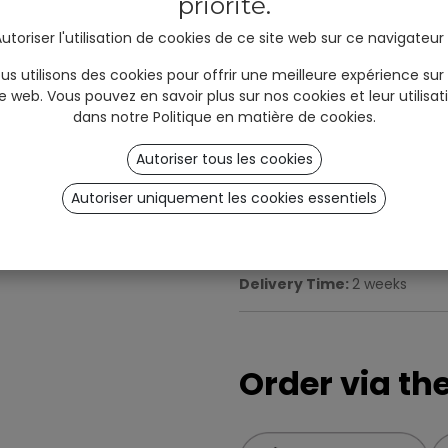
priorité.
and #unyqer stories!
utoriser l'utilisation de cookies de ce site web sur ce navigateur
GENOU QF
I am
Professional
User
*
us utilisons des cookies pour offrir une meilleure expérience sur
(B2B)
(B2C)
te web. Vous pouvez en savoir plus sur nos cookies et leur utilisat
dans notre
Politique en matière de cookies
.
Finition
:
Satiné
Autoriser tous les cookies
Ajouter a
Sign up
Fixation
:
Aimants & C-Clamp
Autoriser uniquement les cookies essentiels
Delivery Time:
2 weeks
Order via t