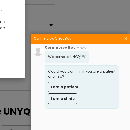
 ?
 ce
ion
Commerce Chat Bot
Commerce Bot
-
now
u panier
Welcome to UNYQ ! 👋
Could you confirm if you are a patient
or clinic?
I am a patient
I am a clinic
he UNYQ App