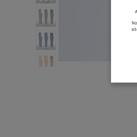
A
No
si